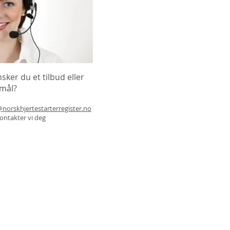
sker du et tilbud eller
smål?
norskhjertestarterregister.no
 kontakter vi deg