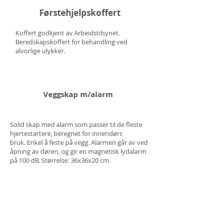
Førstehjelpskoffert
Koffert godkjent av Arbeidstilsynet.
Beredskapskoffert for behandling ved
alvorlige ulykker.
Veggskap m/alarm
Solid skap med alarm som passer til de fleste
hjertestartere, beregnet for innendørs
bruk. Enkel å feste på vegg. Alarmen går av ved
åpning av døren, og gir en magnetisk lydalarm
på 100 dB. Størrelse: 36x36x20 cm.
Fåes i
grønn
eller
hvit
farge.
Oppfølging og
automatisk tilsending
Elektroder og batterier
Service avtale
hjertestarter