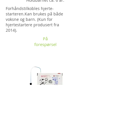
Holdbarhet ca. 6 år.
Forhåndstilkobles hjerte-
starteren.Kan brukes på både
voksne og barn. (Kun for
hjertestartere produsert fra
2014).
På
forespørsel
Primedic SavePads
PreConnect
På
forespørsel