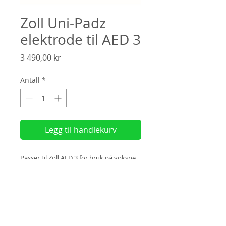
Zoll Uni-Padz
elektrode til AED 3
Pris
3 490,00 kr
Antall
*
Legg til handlekurv
Passer til Zoll AED 3 for bruk på voksne
og barn. Elektrodene gir
kompresjonstilbakemeldinger.
(
Faktura?
Velg "
Manuell betaling"
ved
utsjekk)