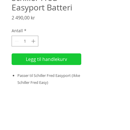
Easyport Batteri
Pris
2 490,00 kr
Antall
*
Legg til handlekurv
Passer til Schiller Fred Easyport (Ikke
Schiller Fred Easy)
5 års holdbarhet
Kapasitet ca. 40 sjokk
(
Faktura?
Velg "
Manuell betaling"
ved
utsjekk)