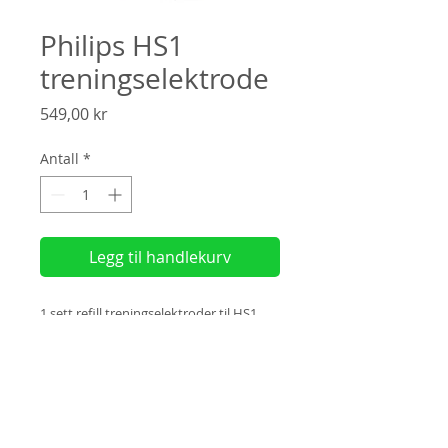
Philips HS1
treningselektrode
Pris
549,00 kr
Antall
*
Legg til handlekurv
1 sett refill treningselektroder til HS1
hjertestarter og HS1 treningsstarter.
Kan benyttes gjentagende ganger.
(
Faktura?
Velg "
Manuell betaling"
ved
utsjekk)