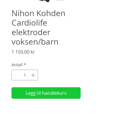
Nihon Kohden
Cardiolife
elektroder
voksen/barn
Pris
1 150,00 kr
Antall
*
Legg til handlekurv
Elektroder til bruk på voksne og barn.
1,5 års holdbarhet. Passer til Cardiolife
modellene 3100, 2100, 2150, 2151, 2152