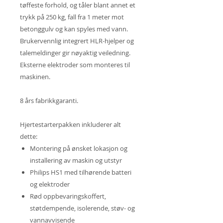
tøffeste forhold, og tåler blant annet et
trykk på 250 kg, fall fra 1 meter mot
betonggulv og kan spyles med vann.
Brukervennlig integrert HLR-hjelper og
talemeldinger gir nøyaktig veiledning.
Eksterne elektroder som monteres til
maskinen.
8 års fabrikkgaranti.
Hjertestarterpakken inkluderer alt
dette:
Montering på ønsket lokasjon og
installering av maskin og utstyr
Philips HS1 med tilhørende batteri
og elektroder
Rød oppbevaringskoffert,
støtdempende, isolerende, støv- og
vannavvisende