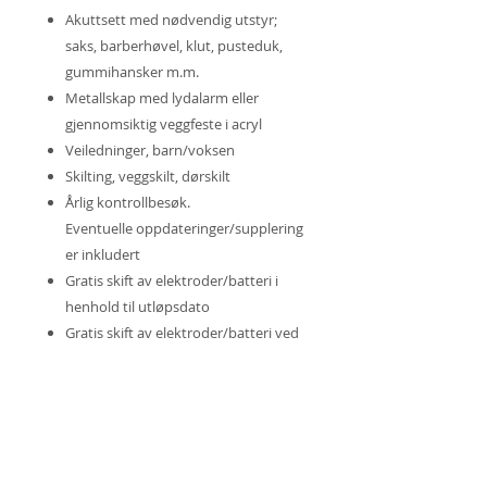
Akuttsett med nødvendig utstyr;
saks, barberhøvel, klut, pusteduk,
gummihansker m.m.
Metallskap med lydalarm eller
gjennomsiktig veggfeste i acryl
Veiledninger, barn/voksen
Skilting, veggskilt, dørskilt
Årlig kontrollbesøk.
Eventuelle oppdateringer/supplering
er inkludert
Gratis skift av elektroder/batteri i
henhold til utløpsdato
Gratis skift av elektroder/batteri ved
akutt hendelse eller feil
Ny hjertestarter ved utløp av
fabrikkgaranti eller etter akutt
hendelse
Oppfølging av psykolog for alle