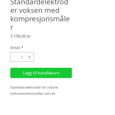
Standardelektrod
er voksen med
kompresjonsmåle
r
Pris
3 199,00 kr
Antall
*
Legg til handlekurv
Standard elektroder for voksne
m/kompresjonsmåler som gir
tilbakemelding om kvaliteten på den
livreddende behandlingen - 2 års
holdbarhet