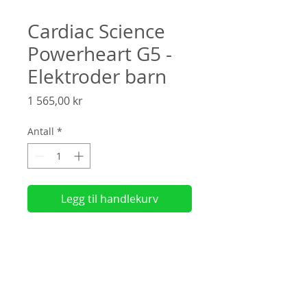
Cardiac Science
Powerheart G5 -
Elektroder barn
Pris
1 565,00 kr
Antall
*
Legg til handlekurv
Elektroder med redusert strømstyrke,
tilpasset barn2 års holdbarhet
(
Faktura?
Velg "
Manuell betaling"
ved
utsjekk)