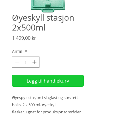
Øyeskyll stasjon
2x500ml
Pris
1 499,00 kr
Antall
*
Legg til handlekurv
Øyespylestasjon i slagfast og støvtett
boks. 2 x 500 ml. øyeskyll
flasker. Egnet for produksjonsområder
med skitt og støv - og for
mobile arbeidsplasser.
Utstyrt med et speil på innsiden av