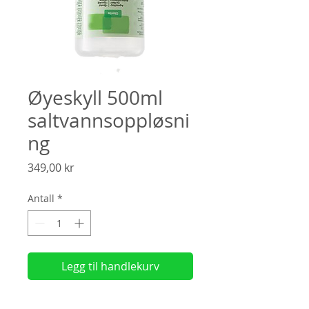
Øyeskyll 500ml
saltvannsoppløsni
ng
Pris
349,00 kr
Antall
*
Legg til handlekurv
Flaske med natriumklorid oppløsning