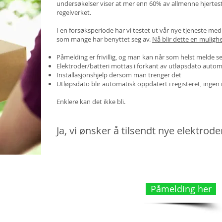
undersøkelser viser at mer enn 60% av allmenne hjertesta
regelverket.
I en forsøksperiode har vi testet ut vår nye tjeneste me
som mange har benyttet seg av.
Nå blir dette en mulighe
Påmelding er frivillig, og man kan når som helst melde s
Elektroder/batteri mottas i forkant av utløpsdato autom
Installasjonshjelp dersom man trenger det
Utløpsdato blir automatisk oppdatert i registeret, ing
Enklere kan det ikke bli.
Ja, vi ønsker å tilsendt nye elektrod
Påmelding her