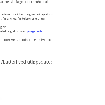
rtere ikke følges opp i henhold til
d automatisk tilsending ved utløpsdato,
t for alle, og fordelene er mange:
eg av
atisk, og alltid med
prisgaranti
en rapportering/oppdatering nødvendig
er/batteri ved utløpsdato: