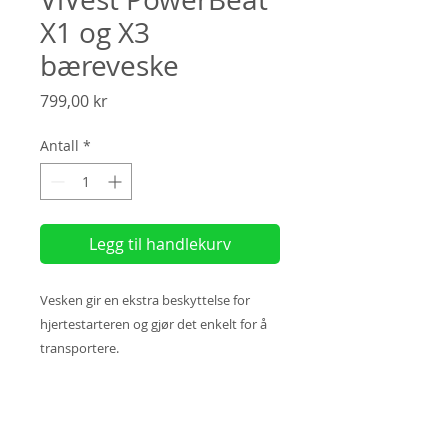
X1 og X3
bæreveske
Pris
799,00 kr
Antall
*
Legg til handlekurv
Vesken gir en ekstra beskyttelse for
hjertestarteren og gjør det enkelt for å
transportere.
Den er ekstra beskyttet mot støv,
smuss, og støt i et polstret materiale, og
har en justerbar skulderstropp. I
nettinglommen på innsiden har man