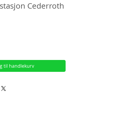
pstasjon Cederroth
g til handlekurv