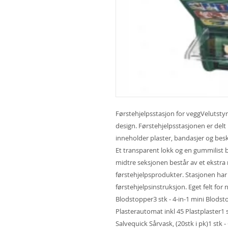
Førstehjelpsstasjon for veggVelutst
design. Førstehjelpsstasjonen er delt
inneholder plaster, bandasjer og besk
Et transparent lokk og en gummilist
midtre seksjonen består av et ekstra 
førstehjelpsprodukter. Stasjonen har
førstehjelpsinstruksjon. Eget felt fo
Blodstopper3 stk - 4-in-1 mini Blodsto
Plasterautomat inkl 45 Plastplaster1 st
Salvequick Sårvask, (20stk i pk)1 stk 