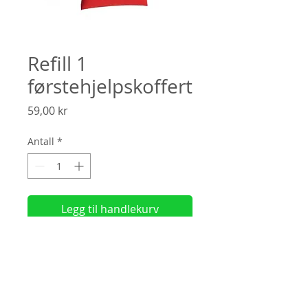
Refill 1
førstehjelpskoffert
Pris
59,00 kr
Antall
*
Legg til handlekurv
4 x enkeltmannspakke 6x8cm
(
Faktura?
Velg "
Manuell betaling"
ved
utsjekk)